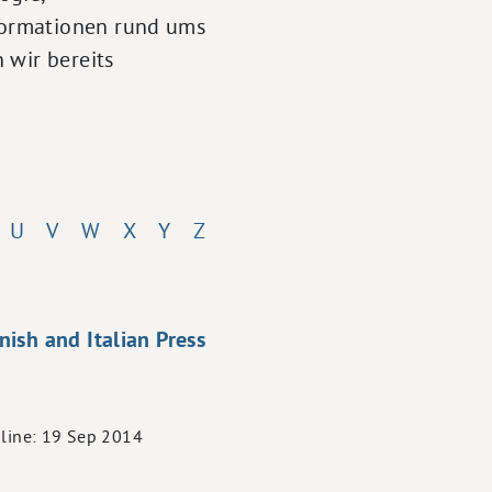
formationen rund ums
 wir bereits
U
V
W
X
Y
Z
ish and Italian Press
nline: 19 Sep 2014