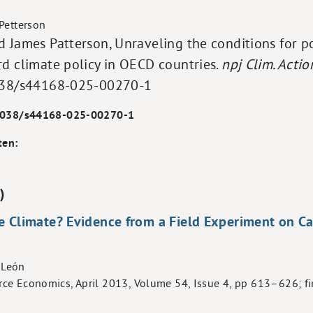
Petterson
d James Patterson, Unraveling the conditions for p
rd climate policy in OECD countries.
npj Clim. Actio
1038/s44168-025-00270-1
.1038/s44168-025-00270-1
ten:
)
e Climate? Evidence from a Field Experiment on Ca
. León
ce Economics, April 2013, Volume 54, Issue 4, pp 613–626; fi