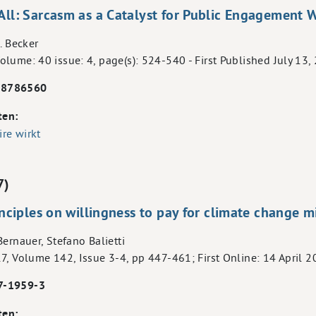
 All: Sarcasm as a Catalyst for Public Engagement
. Becker
lume: 40 issue: 4, page(s): 524-540 - First Published July 13,
18786560
ten:
re wirkt
7)
rinciples on willingness to pay for climate change m
ernauer, Stefano Balietti
7, Volume 142, Issue 3-4, pp 447-461; First Online: 14 April 
7-1959-3
ten: