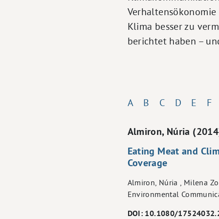
Verhaltensökonomie 
Klima besser zu verm
berichtet haben – un
A
B
C
D
E
F
Almiron, Núria (2014
Eating Meat and Clim
Coverage
Almiron, Núria , Milena 
Environmental Communicat
DOI: 10.1080/17524032