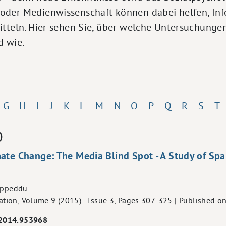
oder Medienwissenschaft können dabei helfen, In
itteln. Hier sehen Sie, über welche Untersuchungen
d wie.
G
H
I
J
K
L
M
N
O
P
Q
R
S
T
)
ate Change: The Media Blind Spot - A Study of Span
Zoppeddu
ion, Volume 9 (2015) - Issue 3, Pages 307-325 | Published o
.2014.953968