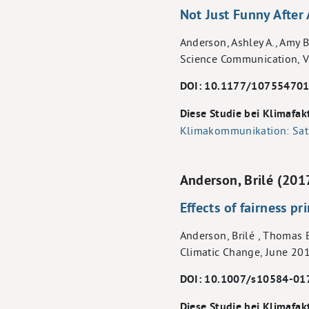
Not Just Funny After
Anderson, Ashley A., Amy B
Science Communication, Vo
DOI: 10.1177/10755470
Diese Studie bei Klimafak
Klimakommunikation: Sati
Anderson, Brilé (201
Effects of fairness p
Anderson, Brilé , Thomas B
Climatic Change, June 201
DOI: 10.1007/s10584-01
Diese Studie bei Klimafak