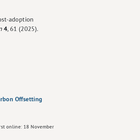
ost-adoption
n
4
, 61 (2025).
rbon Offsetting
rst online: 18 November