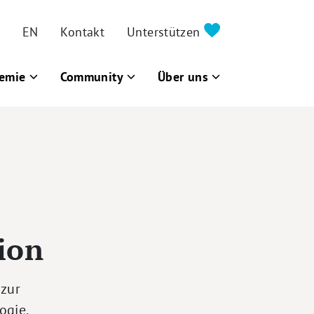
EN
Kontakt
Unterstützen
emie
Community
Über uns
ion
 zur
ogie,