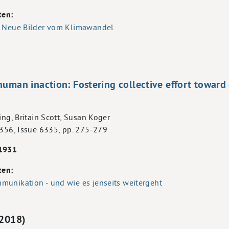
ten:
: Neue Bilder vom Klimawandel
human inaction: Fostering collective effort towar
ing, Britain Scott, Susan Koger
 356, Issue 6335, pp. 275-279
l1931
ten:
munikation - und wie es jenseits weitergeht
(2018)