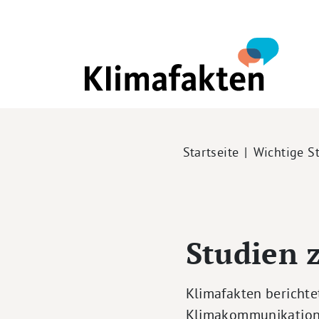
Direkt zum Inhalt
Pfadnavigation
Startseite
Wichtige S
Studien 
Klimafakten berichte
Klimakommunikation 