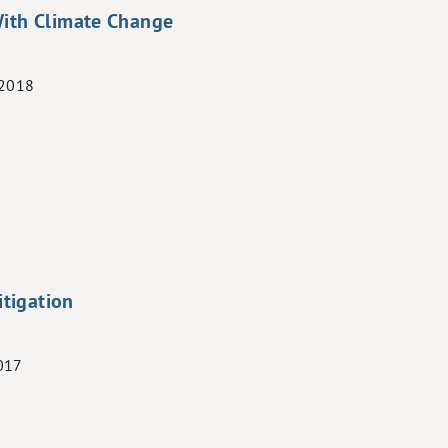
 With Climate Change
 2018
itigation
2017