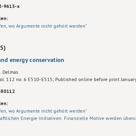
2-9615-x
ten:
lfen, wo Argumente nicht gehört werden"
15)
and energy conservation
A. Delmas
l. 112 no. 6 E510-E515; Published online before print Januar
880112
ten:
lfen, wo Argumente nicht gehört werden"
tlichen Energie-Initiativen: Finanzielle Motive werden übers