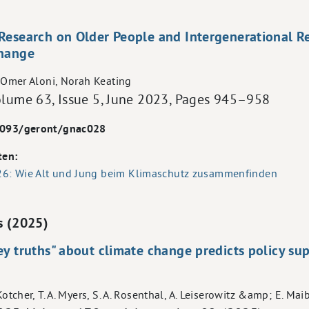
Research on Older People and Intergenerational Re
Change
, Omer Aloni, Norah Keating
Volume 63, Issue 5, June 2023, Pages 945–958
.1093/geront/gnac028
ten:
26: Wie Alt und Jung beim Klimaschutz zusammenfinden
s (2025)
y truths" about climate change predicts policy sup
Kotcher, T. A. Myers, S. A. Rosenthal, A. Leiserowitz &amp; E. Ma