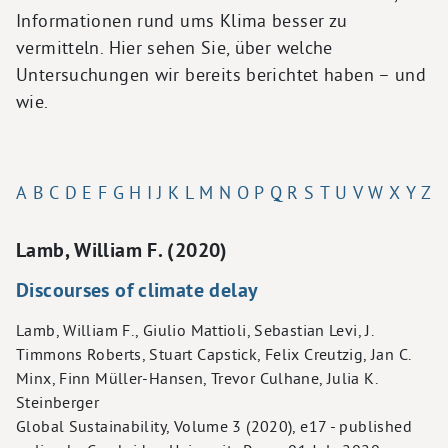
Informationen rund ums Klima besser zu
vermitteln. Hier sehen Sie, über welche
Untersuchungen wir bereits berichtet haben – und
wie.
A
B
C
D
E
F
G
H
I
J
K
L
M
N
O
P
Q
R
S
T
U
V
W
X
Y
Z
Lamb, William F. (2020)
Discourses of climate delay
Lamb, William F., Giulio Mattioli, Sebastian Levi, J.
Timmons Roberts, Stuart Capstick, Felix Creutzig, Jan C.
Minx, Finn Müller-Hansen, Trevor Culhane, Julia K.
Steinberger
Global Sustainability, Volume 3 (2020), e17 - published