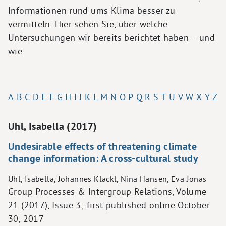
Informationen rund ums Klima besser zu
vermitteln. Hier sehen Sie, über welche
Untersuchungen wir bereits berichtet haben – und
wie.
A
B
C
D
E
F
G
H
I
J
K
L
M
N
O
P
Q
R
S
T
U
V
W
X
Y
Z
Uhl, Isabella (2017)
Undesirable effects of threatening climate
change information: A cross-cultural study
Uhl, Isabella, Johannes Klackl, Nina Hansen, Eva Jonas
Group Processes & Intergroup Relations, Volume
21 (2017), Issue 3; first published online October
30, 2017