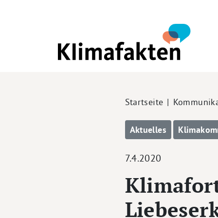
Direkt zum Inhalt
Pfadnavigation
Startseite
Kommunika
Aktuelles
Klimakom
7.4.2020
Klimafort
Liebeserk