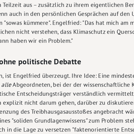
n Teilzeit aus – zusätzlich zu ihrem eigentlichen Be
enn auch in den persönlichen Gesprächen auf den
m "sowas kümmere". Engelfried: "Das hat mich am m
chen nicht verstehen, dass Klimaschutz ein Quersc
ann haben wir ein Problem."
ohne politische Debatte
, ist Engelfried überzeugt. Ihre Idee: Eine mindes
r
alle
Abgeordneten, bei der der wissenschaftliche 
itische Entscheidungsträger verständlich vermittelt
h explizit nicht darum gehen, darüber zu diskutier
nzung des Treibhausgasausstoßes angebracht wär
 eines "soliden Grundlagenwissens" zum Problem st
h in die Lage zu versetzen "faktenorientierte Ents