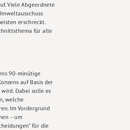
ruf. Viele Abgeordnete
 Umweltausschuss
eisten erschreckt.
hnittsthema für alle
tens 90-minütige
Konsens auf Basis der
 wird. Dabei solle es
en, welche
en. Im Vordergrund
ehen – um
cheidungen" für die