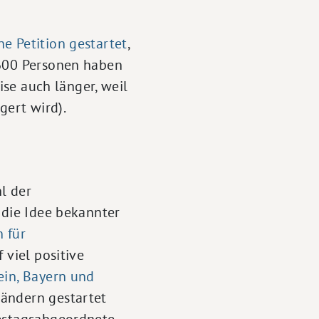
e Petition gestartet
,
 600 Personen haben
ise auch länger, weil
ert wird).
l der
 die Idee bekannter
 für
 viel positive
ein, Bayern und
sländern gestartet
destagsabgeordnete –