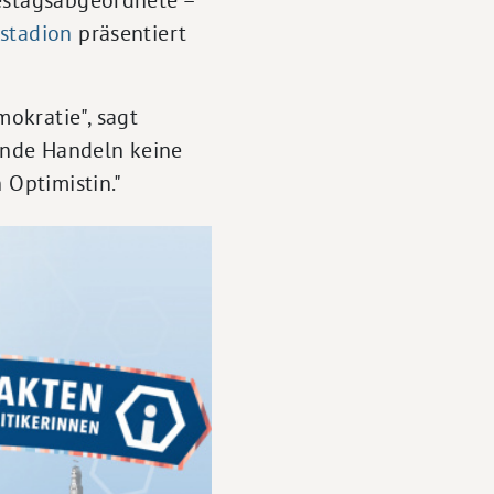
astadion
präsentiert
okratie", sagt
hende Handeln keine
 Optimistin."