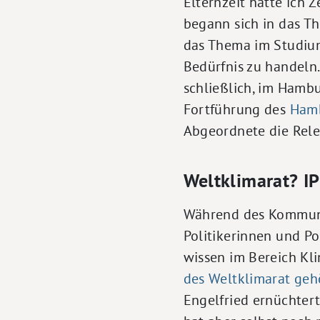
Elternzeit hatte ich Z
begann sich in das Th
das Thema im Studium
Bedürfnis zu handeln
schließlich, im Hamb
Fortführung des
Hamb
Abgeordnete die Relev
Weltklimarat? I
Während des Kommuna
Politikerinnen und Po
wissen im Bereich Kl
des Weltklimarat geh
Engelfried ernüchter