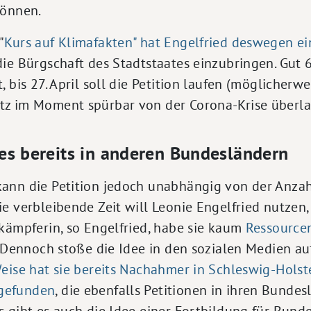
können.
"
Kurs auf Klimafakten" hat Engelfried deswegen ein
die Bürgschaft des Stadtstaates einzubringen. Gut
 bis 27. April soll die Petition laufen (möglicherwe
z im Moment spürbar von der Corona-Krise überlag
es bereits in anderen Bundesländern
ann die Petition jedoch unabhängig von der Anzah
e verbleibende Zeit will Leonie Engelfried nutzen,
kämpferin, so Engelfried, habe sie kaum
Ressourcen
. Dennoch stoße die Idee in den sozialen Medien auf
eise hat sie bereits Nachahmer in Schleswig-Holst
gefunden
, die ebenfalls Petitionen in ihren Bunde
s gibt es auch die Idee einer Fortbildung für Bun