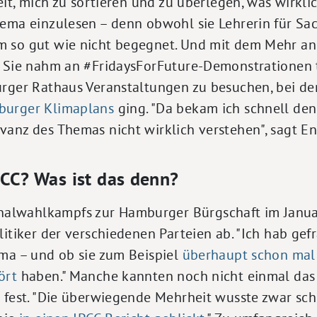
eit, mich zu sortieren und zu überlegen, was wirklich
ema einzulesen – denn obwohl sie Lehrerin für Sachu
 so gut wie nicht begegnet. Und mit dem Mehr a
. Sie nahm an #FridaysForFuture-Demonstrationen 
urger Rathaus Veranstaltungen zu besuchen, bei de
urger Klimaplans
ging. "Da bekam ich schnell den
anz des Themas nicht wirklich verstehen", sagt En
PCC? Was ist das denn?
lwahlkampfs zur Hamburger Bürgschaft im Januar 
litiker der verschiedenen Parteien ab. "Ich hab gefr
ima – und ob sie zum Beispiel
überhaupt schon mal
ört
haben." Manche kannten noch nicht einmal das 
t fest. "Die überwiegende Mehrheit wusste zwar sc