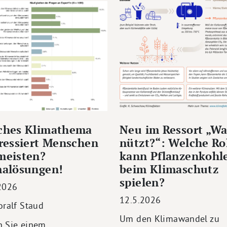
ches Klimathema
Neu im Ressort „Wa
ressiert Menschen
nützt?“: Welche Ro
meisten?
kann Pflanzenkohl
malösungen!
beim Klimaschutz
spielen?
2026
12.5.2026
oralf Staud
Um den Klimawandel zu
 Sie einem