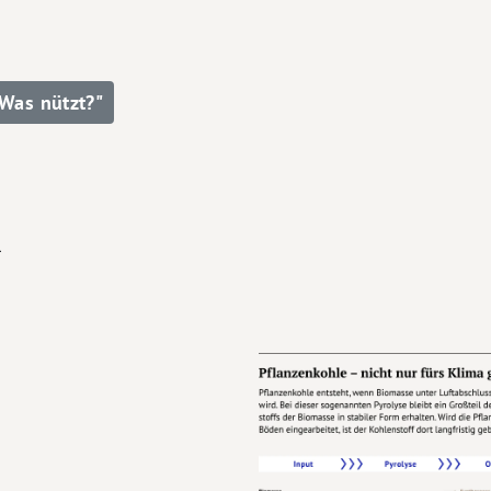
Was nützt?"
n