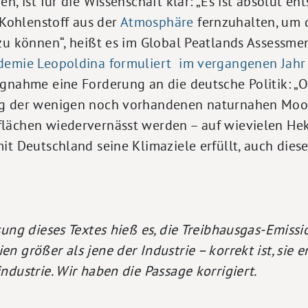
n, ist für die Wissenschaft klar: „Es ist absolut en
ohlenstoff aus der
Atmosphäre
fernzuhalten, um 
zu können“, heißt es im Global Peatlands Assessmen
demie Leopoldina formuliert im vergangenen Jahr
gnahme eine Forderung an die deutsche Politik: „Ob
ng der wenigen noch vorhandenen naturnahen Moo
lächen wiedervernässt werden – auf wievielen Hekt
it Deutschland seine Klimaziele erfüllt, auch die
sung dieses Textes hieß es, die Treibhausgas-Emiss
n größer als jene der Industrie – korrekt ist, sie
ndustrie. Wir haben die Passage korrigiert.