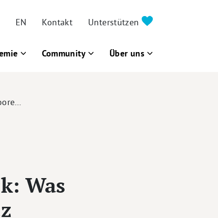
EN
Kontakt
Unterstützen
emie
Community
Über uns
Moore…
ck: Was
tz