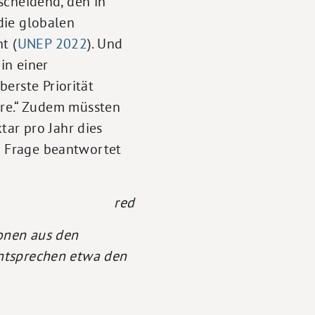
tscheidend, den in
die globalen
t (
UNEP 2022
). Und
in einer
erste Priorität
re.“ Zudem müssten
ar pro Jahr dies
se Frage beantwortet
red
ionen aus den
 entsprechen etwa den