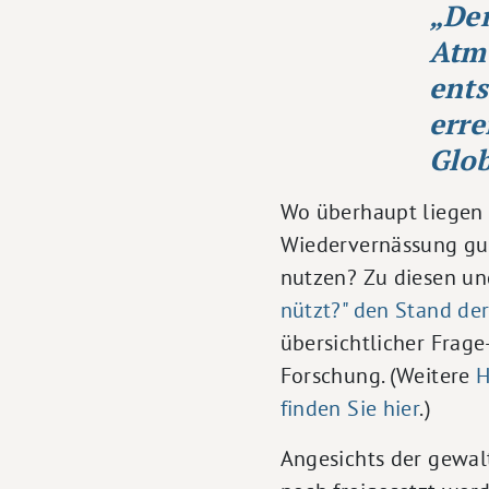
„De
Atm
ents
erre
Glob
Wo überhaupt liegen 
Wiedervernässung gut
nutzen? Zu diesen u
nützt?" den Stand d
übersichtlicher Frag
Forschung. (Weitere
H
finden Sie hier
.)
Angesichts der gewal