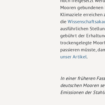
noch freigesetzt werde
Mooren gebundenen K
Klimaziele erreichen 
die
Wissenschaftsaka
ausführlichen Stellun
gebührt der Erhaltu
trockengelegte Moorf
passieren müsste, dam
unser Artikel
.
In einer früheren Fas
deutschen Mooren seie
Emissionen der Stahli