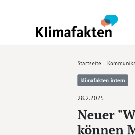
Direkt zum Inhalt
Pfadnavigation
Startseite
Kommunika
klimafakten intern
28.2.2025
Neuer "W
können M