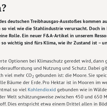
n?
 des deutschen Treibhausgas-Ausstoßes kommen au
 so viel wie die Stahlindustrie verursacht. Doch i
ine Rolle. Ein neuer F&A-Artikel in unserem Resso
so wichtig sind fürs Klima, wie ihr Zustand ist – un
rte Optionen bei Klimaschutz geredet wird, dann 
deraufforstung und Nutzung und Schutz. Dabei gibt
ch viel mehr CO
gebunden ist: die Moore. Sie spei
2
lle Bäume der Erde. Pro Hektar ist in Mooren im w
htmal so viel
Kohlendioxid
gebunden wie in Wälder
der Welt schätzungsweise zwischen 450 und 650 M
ff. Dies entspricht etwa einem Drittel allen in B