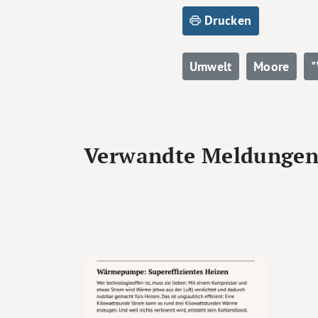
Drucken
Umwelt
Moore
"
Verwandte Meldunge