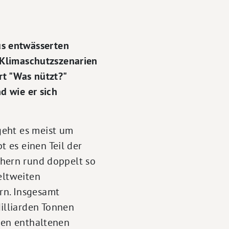
s entwässerten
n Klimaschutzszenarien
rt "Was nützt?"
d wie er sich
geht es meist um
 es einen Teil der
chern rund doppelt so
eltweiten
n. Insgesamt
illiarden Tonnen
öden enthaltenen