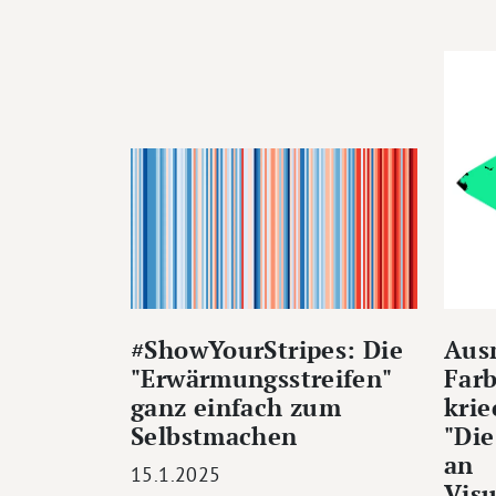
#ShowYourStripes: Die
Ausm
"Erwärmungsstreifen"
Farb
ganz einfach zum
kri
Selbstmachen
"Die
an
15.1.2025
Visu