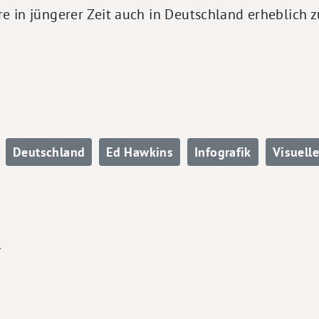
e in jüngerer Zeit auch in Deutschland erheblic
Deutschland
Ed Hawkins
Infografik
Visuell
n