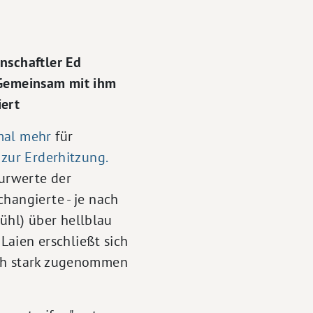
nschaftler Ed
 Gemeinsam mit ihm
iert
mal
mehr
für
 zur Erderhitzung.
turwerte der
hangierte - je nach
ühl) über hellblau
 Laien erschließt sich
ich stark zugenommen