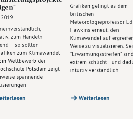
Grafiken gelingt es dem
igen"
britischen
.2019
Meteorologieprofessor Ed
meinverständlich,
Hawkins erneut, den
ativ, zum Handeln
Klimawandel auf ergreife
end – so sollten
Weise zu visualisieren. Se
rafiken zum Klimawandel
"Erwärmungsstreifen" sin
 Ein Wettbewerb der
extrem schlicht - und dad
ochschule Potsdam zeigt
intuitiv verständlich
nweise spannende
lisierungen
iterlesen
Weiterlesen