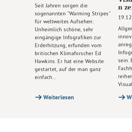
Seit Jahren sorgen die
n ze
sogenannten "Warming Stripes"
19.12
für weltweites Aufsehen:
Allge
Unheimlich schöne, sehr
innov
eingängige Infografiken zur
anreg
Erderhitzung, erfunden vom
Infog
britischen Klimaforscher Ed
sein.
Hawkins. Er hat eine Website
Fachh
gestartet, auf der man ganz
reihe
einfach…
Visua
Weiterlesen
We