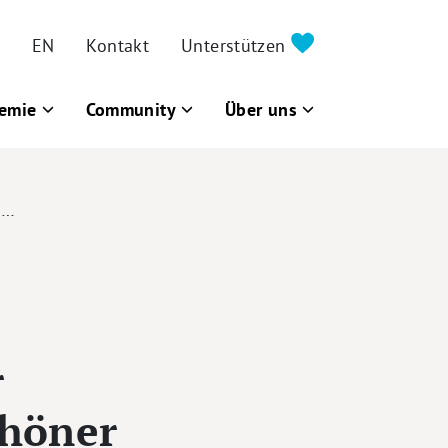
EN
Kontakt
Unterstützen
emie
Community
Über uns
s…
r
chöner