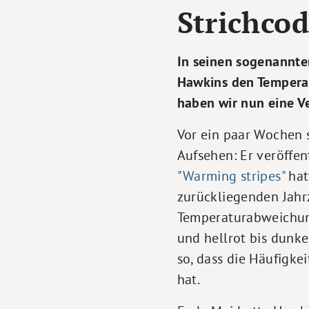
Strichco
In seinen sogenannten
Hawkins den Temperat
haben wir nun eine V
Vor ein paar Wochen 
Aufsehen: Er veröffe
"Warming stripes"
hat
zurückliegenden Jahrz
Temperaturabweichung
und hellrot bis dunkel
so, dass die Häufigk
hat.