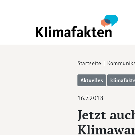
Direkt zum Inhalt
Pfadnavigation
Startseite
Kommunika
Aktuelles
klimafakt
16.7.2018
Jetzt auc
Klimawan