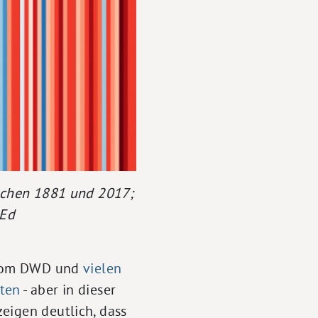
ischen 1881 und 2017;
 Ed
n vom DWD und
vielen
aten
- aber in dieser
eigen deutlich, dass