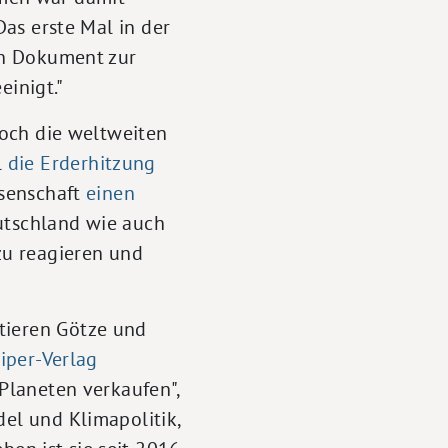
Das erste Mal in der
in Dokument zur
inigt."
doch die weltweiten
l
die Erderhitzung
ssenschaft
einen
Deutschland wie auch
zu reagieren und
tieren Götze und
iper-Verlag
 Planeten verkaufen",
del und Klimapolitik,