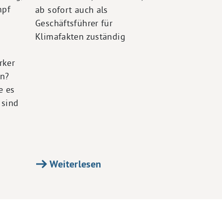
mpf
ab sofort auch als
Geschäftsführer für
Klimafakten zuständig
rker
en?
e es
 sind
Weiterlesen