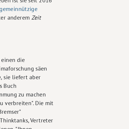
ben ist sie seit 2016
 gemeinnützige
nter anderem
Zeit
 einen die
limaforschung säen
 sie liefert aber
as Buch
timmung zu machen
 verbreiten". Die mit
Bremser"
Thinktanks, Vertreter
ienen. "Ihnen