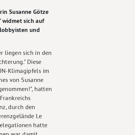
orin Susanne Götze
 widmet sich auf
elobbyisten und
r liegen sich in den
chterung." Diese
UN-Klimagipfels im
hes von Susanne
ngenommen!", hatten
 Frankreichs
nz, durch den
ferenzgelände Le
elegationen hatte
men war damit