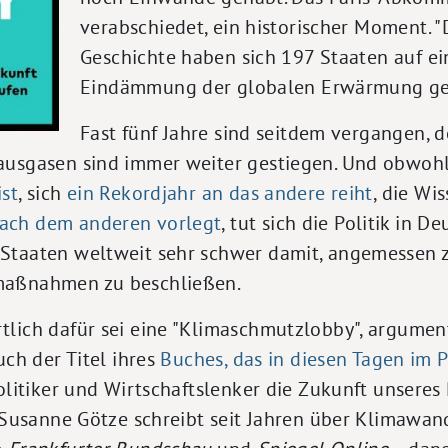
verabschiedet, ein historischer Moment. "
Geschichte haben sich 197 Staaten auf e
Eindämmung der globalen Erwärmung gee
Fast fünf Jahre sind seitdem vergangen, 
ausgasen sind immer weiter gestiegen. Und obwoh
ist
, sich
ein Rekordjahr an das andere reiht
, die Wi
ach dem anderen vorlegt
, tut sich die Politik in 
Staaten weltweit sehr schwer damit, angemessen 
maßnahmen zu beschließen.
tlich dafür sei eine "Klimaschmutzlobby", argumen
uch der Titel ihres
Buches, das in diesen Tagen im P
Politiker und Wirtschaftslenker die Zukunft unseres
. Susanne Götze schreibt seit Jahren über Klimawan