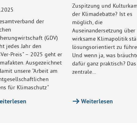
Zuspitzung und Kulturka
.2025
der Klimadebatte? Ist es
esamtverband der
möglich, die
chen
Auseinandersetzung über
cherungwirtschaft (GDV)
wirksame Klimapolitik stä
iht jedes Jahr den
lösungsorientiert zu führ
sVer-Preis" – 2025 geht er
Und wenn ja, was bräucht
imafakten. Ausgezeichnet
dafür ganz praktisch? Das
damit unsere "Arbeit am
zentrale…
tgesellschaftlichen
ns für Klimaschutz"
iterlesen
Weiterlesen