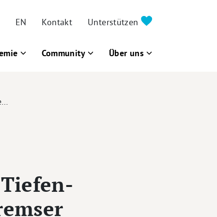
EN
Kontakt
Unterstützen
emie
Community
Über uns
e…
Tiefen-
remser