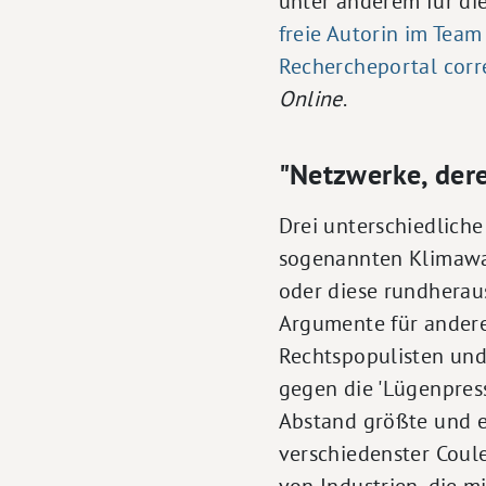
unter anderem für di
freie Autorin im Team
Rechercheportal corre
Online
.
"Netzwerke, der
Drei unterschiedliche
sogenannten Klimawan
oder diese rundheraus
Argumente für andere
Rechtspopulisten un
gegen die 'Lügenpress
Abstand größte und e
verschiedenster Coule
von Industrien, die m