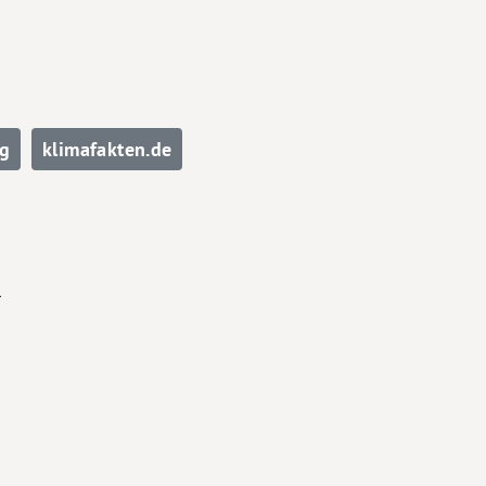
g
klimafakten.de
n