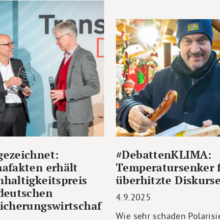
gezeichnet:
#DebattenKLIMA:
afakten erhält
Temperatursenker 
haltigkeitspreis
überhitzte Diskurs
 deutschen
4.9.2025
icherungswirtschaf
Wie sehr schaden Polarisi