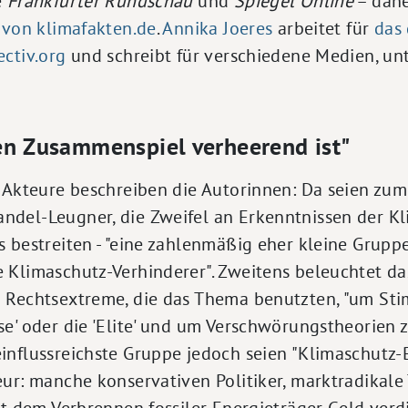
e
Frankfurter Rundschau
und
Spiegel Online
– dane
 von klimafakten.de
.
Annika Joeres
arbeitet für
das
ctiv.org
und schreibt für verschiedene Medien, u
en Zusammenspiel verheerend ist"
 Akteure beschreiben die Autorinnen: Da seien zum
del-Leugner, die Zweifel an Erkenntnissen der K
 bestreiten - "eine zahlenmäßig eher kleine Gruppe,
 Klimaschutz-Verhinderer". Zweitens beleuchtet d
d Rechtsextreme, die das Thema benutzten, "um S
e' oder die 'Elite' und um Verschwörungstheorien zu
influssreichste Gruppe jedoch seien "Klimaschutz-
ur: manche konservativen Politiker, marktradikale 
it dem Verbrennen fossiler Energieträger Geld verd