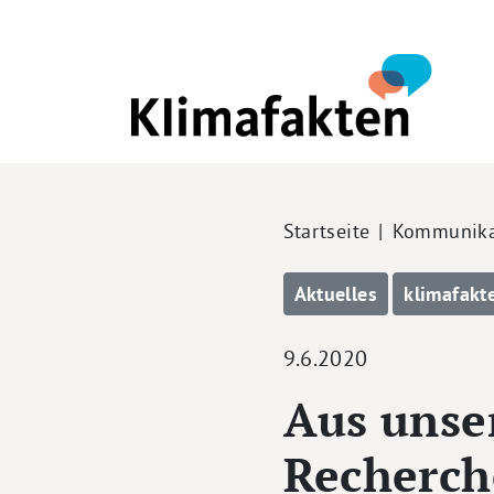
Direkt zum Inhalt
Pfadnavigation
Startseite
Kommunika
Aktuelles
klimafakt
9.6.2020
Aus unse
Recherch