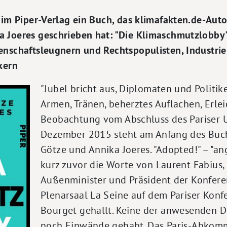
 im Piper-Verlag ein Buch, das klimafakten.de-Aut
 Joeres geschrieben hat: "Die Klimaschmutzlobby"
enschaftsleugnern und Rechtspopulisten, Industri
kern
"Jubel bricht aus, Diplomaten und Politike
Armen, Tränen, beherztes Auflachen, Erlei
Beobachtung vom Abschluss des Pariser 
Dezember 2015 steht am Anfang des Buc
Götze und Annika Joeres. "Adopted!" – "a
kurz zuvor die Worte von Laurent Fabius,
Außenminister und Präsident der Konfere
Plenarsaal La Seine auf dem Pariser Kon
Bourget gehallt. Keine der anwesenden D
noch Einwände gehabt. Das Paris-Abkom