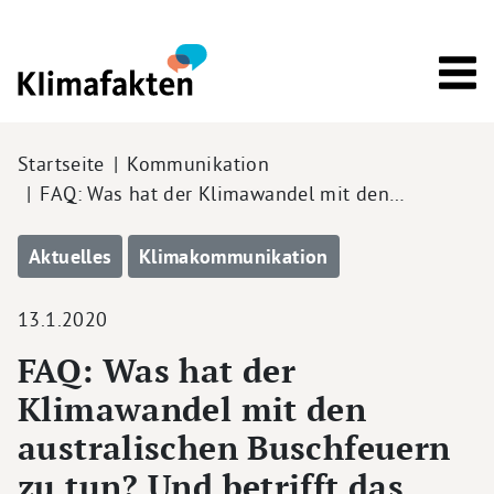
Direkt zum Inhalt
Pfadnavigation
Startseite
Kommunikation
FAQ: Was hat der Klimawandel mit den…
Aktuelles
Klimakommunikation
13.1.2020
FAQ: Was hat der
Klimawandel mit den
australischen Buschfeuern
zu tun? Und betrifft das