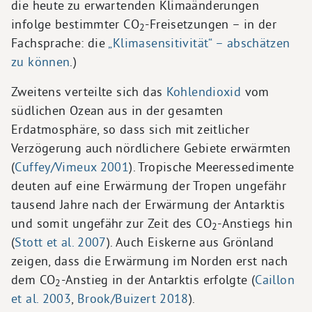
die heute zu erwartenden Klimaänderungen
infolge bestimmter CO
-Freisetzungen – in der
2
Fachsprache: die
„Klimasensitivität“ – abschätzen
zu können
.)
Zweitens verteilte sich das
Kohlendioxid
vom
südlichen Ozean aus in der gesamten
Erdatmosphäre, so dass sich mit zeitlicher
Verzögerung auch nördlichere Gebiete erwärmten
(
Cuffey/Vimeux 2001
). Tropische Meeressedimente
deuten auf eine Erwärmung der Tropen ungefähr
tausend Jahre nach der Erwärmung der Antarktis
und somit ungefähr zur Zeit des CO
-Anstiegs hin
2
(
Stott et al. 2007
). Auch Eiskerne aus Grönland
zeigen, dass die Erwärmung im Norden erst nach
dem CO
-Anstieg in der Antarktis erfolgte (
Caillon
2
et al. 2003
,
Brook/Buizert 2018
).