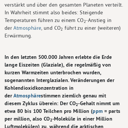
verstärkt und über den gesamten Planeten verteilt.
In Wahrheit stimmt also beides: Steigende
Temperaturen führen zu einem CO
-Anstieg in
2
der
Atmosphäre
, und CO
führt zu einer (weiteren)
2
Erwärmung.
In den letzten 500.000 Jahren erlebte die Erde
lange Eiszeiten (Glaziale), die regelmäßig von
kurzen Warmzeiten unterbrochen wurden,
sogenannten Interglazialen. Veränderungen der
Kohlendioxidkonzentration in
der
Atmosphäre
stimmen ziemlich genau mit
diesem Zyklus überein: Der CO
-Gehalt nimmt um
2
etwa 80 bis 100 Teilchen pro Million (
ppm
= parts
per million, also CO
-Moleküle in einer Million
2
Luftmolekülen) zu, während die arktischen