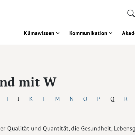
Klimawissen
Kommunikation
Akad
end mit W
I
J
K
L
M
N
O
P
Q
R
ner Qualität und Quantität, die Gesundheit, Lebens