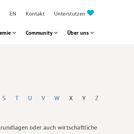
EN
Kontakt
Unterstützen
emie
Community
Über uns
S
T
U
V
W
X
Y
Z
grundlagen oder auch wirtschaftliche