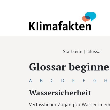
Direkt zum Inhalt
Pfadnavigation
Startseite
Glossar
Glossar beginn
A
B
C
D
E
F
G
H
Wassersicherheit
Verlässlicher Zugang zu Wasser in ei