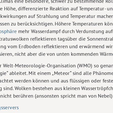
limas eine besondere, schwer zu bestimmende Rolle.
ne Höhe, differenzierte Reaktion auf Temperatur- 
kwirkungen auf Strahlung und Temperatur machen e
en zu berücksichtigen. Höhere Temperaturen könn
osphäre
mehr Wasserdampf durch Verdunstung auf
Stratuswolken reflektieren tagsüber die Sonnenstr
ung vom Erdboden reflektieren und erwärmend wirk
ieren, nicht aber die von unten kommenden Wärme
er Welt-Meteorologie-Organisation (WMO) so gena
gie“ ableitet. Mit einem „Meteor“ sind alle Phänom
tet werden können und aus flüssigen oder festen
g sind. Wolken bestehen aus kleinen Wassertröpfchen
nicht berühren (ansonsten spricht man von Nebel)
gsservers