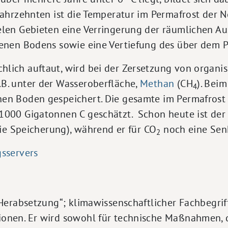
 Jahrzehnten ist die Temperatur im Permafrost der 
elen Gebieten eine Verringerung der räumlichen A
renen Bodens sowie eine Vertiefung des über dem 
lich auftaut, wird bei der Zersetzung von organ
B. unter der Wasseroberfläche,
Methan
(CH
). Bei
4
nen Boden gespeichert. Die gesamte im Permafrost
1000 Gigatonnen C geschätzt. Schon heute ist der 
die Speicherung), während er für CO
noch eine Senk
2
gsservers
 „Herabsetzung“; klimawissenschaftlicher Fachbegr
onen. Er wird sowohl für technische Maßnahmen, 