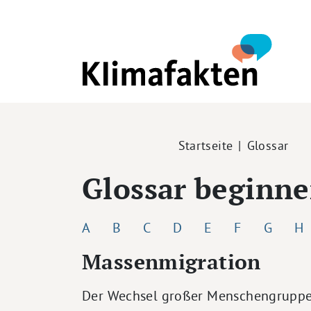
Direkt zum Inhalt
Pfadnavigation
Startseite
Glossar
Glossar beginn
A
B
C
D
E
F
G
H
Massenmigration
Der Wechsel großer Menschengruppen