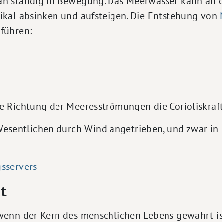
an ständig in Bewegung. Das Meerwasser kann an de
tikal absinken und aufsteigen. Die Entstehung von
uführen:
e Richtung der Meeresströmungen die Corioliskraft
entlichen durch Wind angetrieben, und zwar in er
gsservers
t
wenn der Kern des menschlichen Lebens gewahrt is