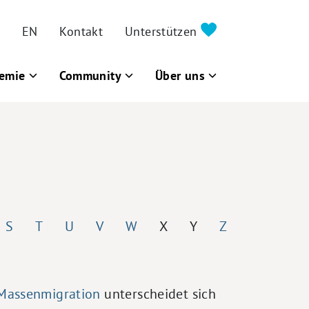
EN
Kontakt
Unterstützen
emie
Community
Über uns
S
T
U
V
W
X
Y
Z
Massenmigration
unterscheidet sich