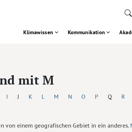
Klimawissen
Kommunikation
Akad
end mit M
I
J
K
L
M
N
O
P
Q
R
 von einem geografischen Gebiet in ein anderes.