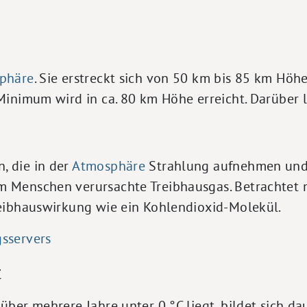
phäre
. Sie erstreckt sich von 50 km bis 85 km Höh
 Minimum wird in ca. 80 km Höhe erreicht. Darüber 
, die in der
Atmosphäre
Strahlung aufnehmen und 
m Menschen verursachte Treibhausgas. Betrachtet 
reibhauswirkung wie ein Kohlendioxid-Molekül.
gsservers
t
über mehrere Jahre unter 0 °C liegt, bildet sich da