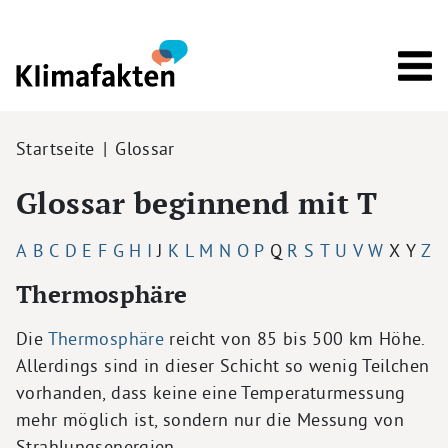
Direkt zum Inhalt
Pfadnavigation
Startseite
Glossar
Glossar beginnend mit T
A
B
C
D
E
F
G
H
I
J
K
L
M
N
O
P
Q
R
S
T
U
V
W
X
Y
Z
Thermosphäre
Die
Thermosphäre
reicht von 85 bis 500 km Höhe.
Allerdings sind in dieser Schicht so wenig Teilchen
vorhanden, dass keine eine Temperaturmessung
mehr möglich ist, sondern nur die Messung von
Strahlungsenergien.