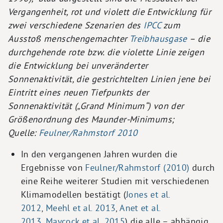
Vergangenheit, rot und violett die Entwicklung für
zwei verschiedene Szenarien des
IPCC
zum
Ausstoß menschengemachter
Treibhausgase
– die
durchgehende rote bzw. die violette Linie zeigen
die Entwicklung bei unveränderter
Sonnenaktivität, die gestrichtelten Linien jene bei
Eintritt eines neuen Tiefpunkts der
Sonnenaktivität („Grand Minimum“) von der
Größenordnung des Maunder-Minimums;
Quelle:
Feulner/Rahmstorf 2010
In den vergangenen Jahren wurden die
Ergebnisse von
Feulner/Rahmstorf (2010)
durch
eine Reihe weiterer Studien mit verschiedenen
Klimamodellen bestätigt (
Jones et al.
2012
,
Meehl et al. 2013
,
Anet et al.
2013
,
Maycock et al. 2015
) die alle ­– abhängig