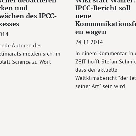
rken und
IPCC-Bericht soll
wächen des IPCC-
neue
zesses
Kommunikationsf
en wagen
2014
24.11.2014
ende Autoren des
In einem Kommentar in 
klimarats melden sich im
ZEIT hofft Stefan Schmid
blatt Science zu Wort
dass der aktuelle
Weltklimabericht "der le
seiner Art" sein wird