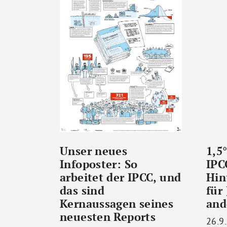
Unser neues
1,5
Infoposter: So
IPC
arbeitet der IPCC, und
Hin
das sind
für
Kernaussagen seines
and
neuesten Reports
26.9