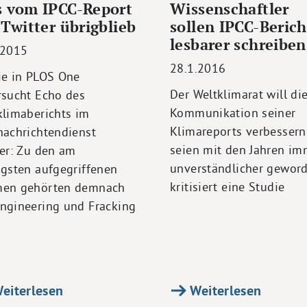
 vom IPCC-Report
Wissenschaftler
 Twitter übrigblieb
sollen IPCC-Berich
lesbarer schreiben
.2015
28.1.2016
ie in PLOS One
Der Weltklimarat will di
rsucht Echo des
Kommunikation seiner
klimaberichts im
Klimareports verbessern
nachrichtendienst
seien mit den Jahren im
ter: Zu den am
unverständlicher geword
igsten aufgegriffenen
kritisiert eine Studie
en gehörten demnach
ngineering und Fracking
eiterlesen
Weiterlesen