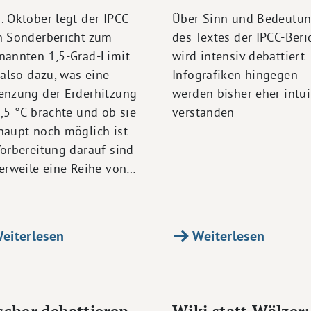
. Oktober legt der IPCC
Über Sinn und Bedeutu
n Sonderbericht zum
des Textes der IPCC-Beri
nannten 1,5-Grad-Limit
wird intensiv debattiert.
 also dazu, was eine
Infografiken hingegen
enzung der Erderhitzung
werden bisher eher intui
,5 °C brächte und ob sie
verstanden
haupt noch möglich ist.
Vorbereitung darauf sind
lerweile eine Reihe von…
eiterlesen
Weiterlesen
scher debattieren
Wiki statt Wälzer: