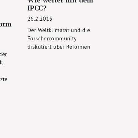
IPCC?
26.2.2015
orm
Der Weltklimarat und die
Forschercommunity
diskutiert über Reformen
der
t,
tzte