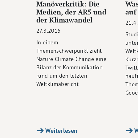
Manöverkritik: Die
Was
Medien, der AR5 und
auf
der Klimawandel
21.4
27.3.2015
Stud
In einem
unte
Themenschwerpunkt zieht
Welt
Nature Climate Change eine
Kurz
Bilanz der Kommunikation
Twit
rund um den letzten
häuf
Weltklimabericht
Them
Geoe
Weiterlesen
W