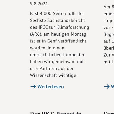
9.8.2021
Am 8
Fast 4.000 Seiten füllt der
eine
Sechste Sachstandsbericht
soge
des IPCC zur Klimaforschung
vor -
(AR6), am heutigen Montag
Begr
ist er in Genf veröffentlicht
auf 1
worden. In einem
über
übersichtlichen Infoposter
Zur 
haben wir gemeinsam mit
mitt
drei Partnern aus der
Wissenschaft wichtige…
Weiterlesen
W
Der IPCC-Report in
For