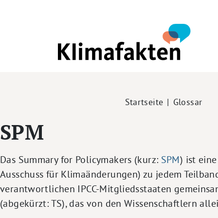
Direkt zum Inhalt
Pfadnavigation
Startseite
Glossar
SPM
Das Summary for Policymakers (kurz:
SPM
) ist ei
Ausschuss für Klimaänderungen) zu jedem Teilband 
verantwortlichen IPCC-Mitgliedsstaaten gemeinsa
(abgekürzt: TS), das von den Wissenschaftlern alle