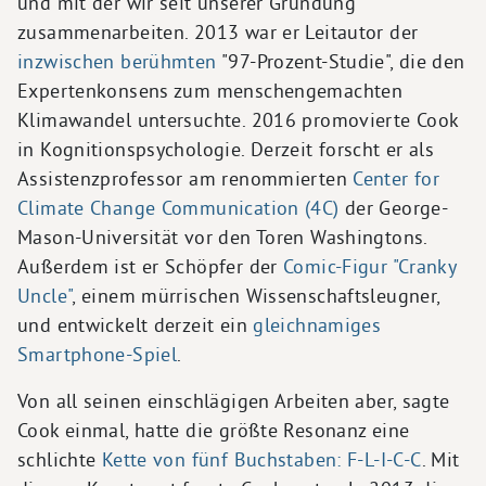
und mit der wir seit unserer Gründung
zusammenarbeiten. 2013 war er Leitautor der
inzwischen berühmten
"97-Prozent-Studie", die den
Expertenkonsens zum menschengemachten
Klimawandel untersuchte. 2016 promovierte Cook
in Kognitionspsychologie. Derzeit forscht er als
Assistenzprofessor am renommierten
Center for
Climate Change Communication (4C)
der George-
Mason-Universität vor den Toren Washingtons.
Außerdem ist er Schöpfer der
Comic-Figur "Cranky
Uncle"
, einem mürrischen Wissenschaftsleugner,
und entwickelt derzeit ein
gleichnamiges
Smartphone-Spiel
.
Von all seinen einschlägigen Arbeiten aber, sagte
Cook einmal, hatte die größte Resonanz eine
schlichte
Kette von fünf Buchstaben: F-L-I-C-C
. Mit