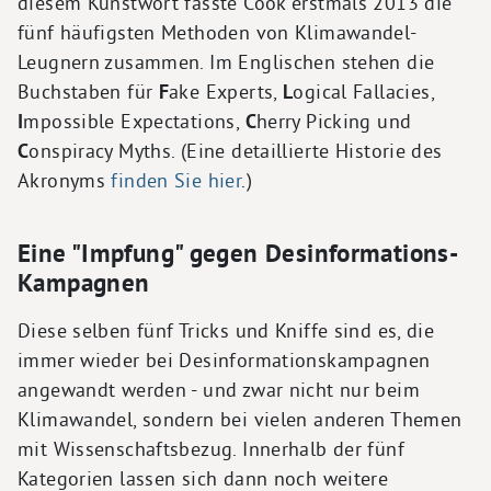
diesem Kunstwort fasste Cook erstmals 2013 die
fünf häufigsten Methoden von Klimawandel-
Leugnern zusammen. Im Englischen stehen die
Buchstaben für
F
ake Experts,
L
ogical Fallacies,
I
mpossible Expectations,
C
herry Picking und
C
onspiracy Myths. (Eine detaillierte Historie des
Akronyms
finden Sie hier
.)
Eine "Impfung" gegen Desinformations-
Kampagnen
Diese selben fünf Tricks und Kniffe sind es, die
immer wieder bei Desinformationskampagnen
angewandt werden - und zwar nicht nur beim
Klimawandel, sondern bei vielen anderen Themen
mit Wissenschaftsbezug. Innerhalb der fünf
Kategorien lassen sich dann noch weitere