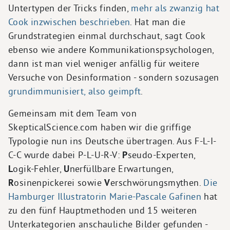
Untertypen der Tricks finden,
mehr als zwanzig hat
Cook inzwischen beschrieben
. Hat man die
Grundstrategien einmal durchschaut, sagt Cook
ebenso wie andere Kommunikationspsychologen,
dann ist man viel weniger anfällig für weitere
Versuche von Desinformation - sondern sozusagen
grundimmunisiert, also geimpft
.
Gemeinsam mit dem Team von
SkepticalScience.com haben wir die griffige
Typologie nun ins Deutsche übertragen. Aus F-L-I-
C-C wurde dabei P-L-U-R-V:
P
seudo-Experten,
L
ogik-Fehler,
U
nerfüllbare Erwartungen,
R
osinenpickerei sowie
V
erschwörungsmythen.
Die
Hamburger Illustratorin Marie-Pascale Gafinen
hat
zu den fünf Hauptmethoden und 15 weiteren
Unterkategorien anschauliche Bilder gefunden -