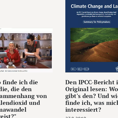
 finde ich die
Den IPCC-Bericht 
die, die den
Original lesen: W
sammenhang von
gibt's den? Und wi
lendioxid und
finde ich, was mic
mawandel
interessiert?
eist?"