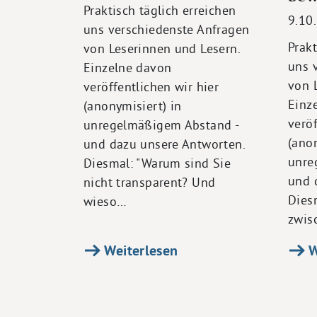
Praktisch täglich erreichen
9.10
uns verschiedenste Anfragen
Prakt
von Leserinnen und Lesern.
uns 
Einzelne davon
von 
veröffentlichen wir hier
Einz
(anonymisiert) in
veröf
unregelmäßigem Abstand -
(anon
und dazu unsere Antworten.
unre
Diesmal: "Warum sind Sie
und 
nicht transparent? Und
Dies
wieso…
zwis
Weiterlesen
W