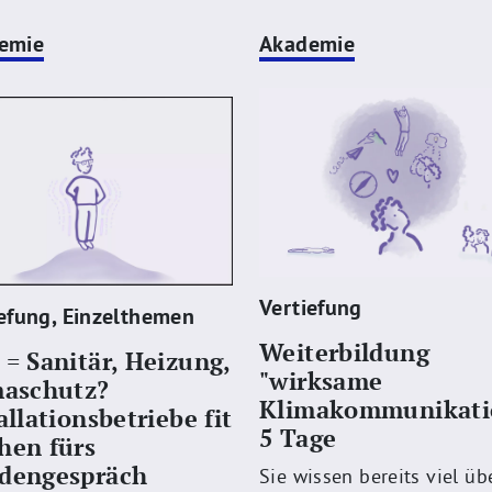
emie
Akademie
Vertiefung
efung
,
Einzelthemen
Weiterbildung
= Sanitär, Heizung,
"wirksame
maschutz?
Klimakommunikatio
allationsbetriebe fit
5 Tage
hen fürs
dengespräch
Sie wissen bereits viel üb