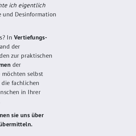
te ich eigentlich
de und Desinformation
s? In
Vertiefungs-
tand der
en zur praktischen
emen
der
e möchten selbst
die fachlichen
schen in Ihrer
.
nen sie uns über
übermitteln.