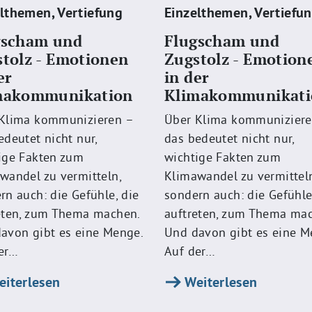
elthemen
,
Vertiefung
Einzelthemen
,
Vertiefu
gscham und
Flugscham und
tolz - Emotionen
Zugstolz - Emotion
er
in der
makommunikation
Klimakommunikati
Klima kommunizieren –
Über Klima kommuniziere
edeutet nicht nur,
das bedeutet nicht nur,
ige Fakten zum
wichtige Fakten zum
wandel zu vermitteln,
Klimawandel zu vermittel
rn auch: die Gefühle, die
sondern auch: die Gefühle
eten, zum Thema machen.
auftreten, zum Thema ma
avon gibt es eine Menge.
Und davon gibt es eine M
er…
Auf der…
iterlesen
Weiterlesen