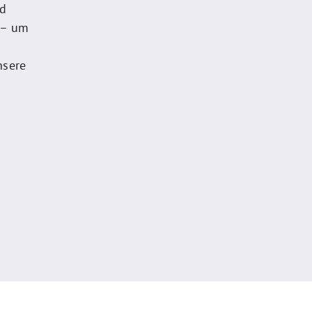
nd
 – um
nsere