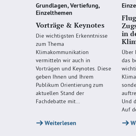
Grundlagen
,
Vertiefung
,
Einz
Einzelthemen
Flu
Vorträge & Keynotes
Zugs
in d
Die wichtigsten Erkenntnisse
Kli
zum Thema
Klimakommunikation
Über 
vermitteln wir auch in
das b
Vorträgen und Keynotes. Diese
wicht
geben Ihnen und Ihrem
Klima
Publikum Orientierung zum
sonde
aktuellen Stand der
auftr
Fachdebatte mit…
Und d
Auf d
Weiterlesen
We