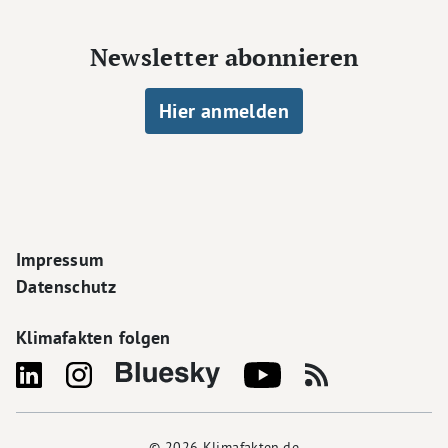
Newsletter abonnieren
Hier anmelden
Footer Navigation
Impressum
Datenschutz
Klimafakten folgen
© 2026
Klimafakten.de