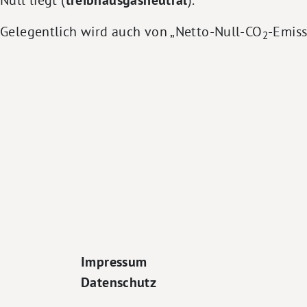
treibhausgasneutral
Gelegentlich wird auch von „Netto-Null-CO
-Emiss
2
Footer Navigation
Impressum
Datenschutz