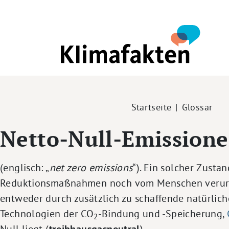
Direkt zum Inhalt
Pfadnavigation
Startseite
Glossar
Netto-Null-Emission
(englisch: „
net zero emissions
“). Ein solcher Zust
Reduktionsmaßnahmen noch vom Menschen verurs
entweder durch zusätzlich zu schaffende natürli
Technologien der CO
-Bindung und -Speicherung,
2
Null liegt (
).