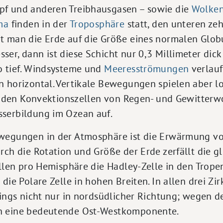
pf und anderen Treibhausgasen – sowie die
Wolke
ma
finden in der
Troposphäre
statt, den unteren ze
t man die Erde auf die Größe eines normalen Glob
er, dann ist diese Schicht nur 0,3 Millimeter dic
o tief. Windsysteme und
Meeresströmungen
verlauf
n horizontal. Vertikale Bewegungen spielen aber l
in den Konvektionszellen von Regen- und Gewitterw
serbildung im Ozean auf.
wegungen in der Atmosphäre ist die Erwärmung vo
urch die Rotation und Größe der Erde zerfällt die 
ellen pro Hemisphäre die Hadley-Zelle in den Tropen,
 die Polare Zelle in hohen Breiten. In allen drei Z
dings nicht nur in nordsüdlicher Richtung; wegen d
h eine bedeutende Ost-Westkomponente.