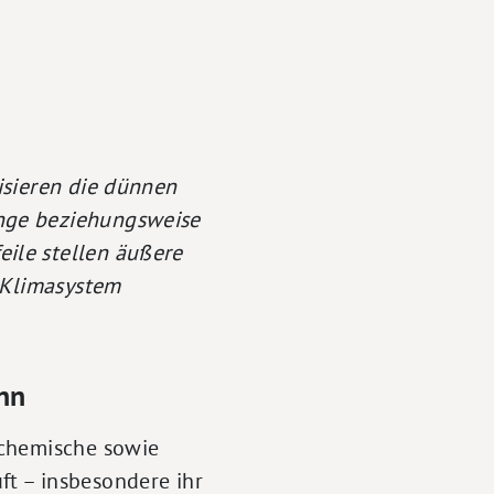
isieren die dünnen
nge beziehungsweise
ile stellen äußere
s Klimasystem
nn
 chemische sowie
t – insbesondere ihr