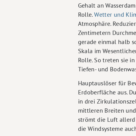
Gehalt an Wasserdam
Rolle.
Wetter und Kli
Atmosphäre. Reduzier
Zentimetern Durchmess
gerade einmal halb s
Skala im Wesentliche
Rolle. So treten sie 
Tiefen- und Bodenwas
Hauptauslöser für Be
Erdoberfläche aus. D
in drei Zirkulationsz
mittleren Breiten und
strömt die Luft aller
die Windsysteme auc