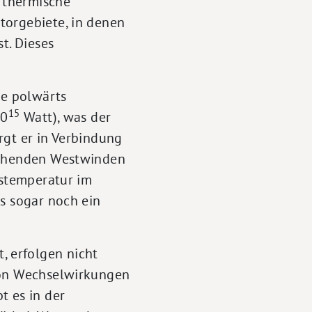
 thermische
torgebiete, in denen
t. Dieses
ie polwärts
15
10
Watt), was der
rgt er in Verbindung
rschenden Westwinden
tstemperatur im
as sogar noch ein
 erfolgen nicht
 von Wechselwirkungen
t es in der