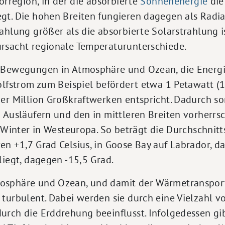
torregion, in der die absorbierte
Sonnenenergie
die
gt. Die hohen Breiten fungieren dagegen als Radia
ahlung größer als die absorbierte Solarstrahlung is
rsacht regionale Temperaturunterschiede.
 Bewegungen in Atmosphäre und Ozean, die Energ
olfstrom zum Beispiel befördert etwa 1 Petawatt (
er Million Großkraftwerken entspricht. Dadurch so
n Ausläufern und den in mittleren Breiten vorher
n Winter in Westeuropa. So beträgt die Durchschnit
n +1,7 Grad Celsius, in Goose Bay auf Labrador, d
liegt, dagegen -15,5 Grad.
sphäre und Ozean, und damit der Wärmetransport,
 turbulent. Dabei werden sie durch eine Vielzahl
rch die Erddrehung beeinflusst. Infolgedessen gib