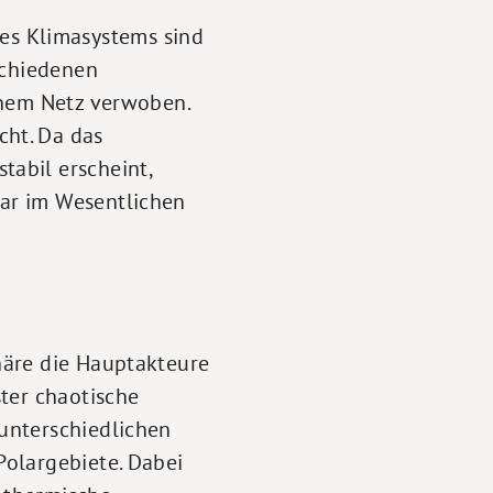
s Klimasystems sind
schiedenen
inem Netz verwoben.
ht. Da das
abil erscheint,
ar im Wesentlichen
häre die Hauptakteure
ter chaotische
unterschiedlichen
olargebiete. Dabei