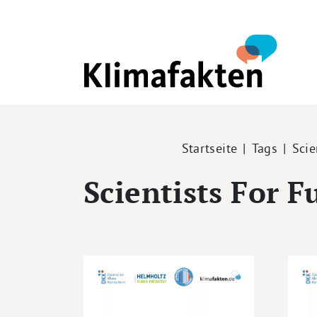
Direkt zum Inhalt
Pfadnavigation
Startseite
Tags
Scie
Scientists For F