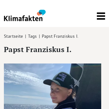
Direkt zum Inhalt
Pfadnavigation
Startseite
Tags
Papst Franziskus I.
Papst Franziskus I.