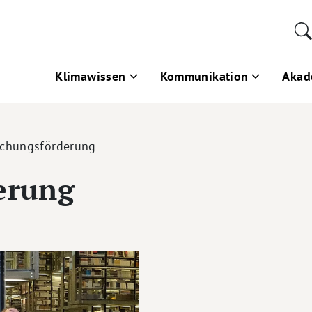
Klimawissen
Kommunikation
Akad
schungsförderung
erung