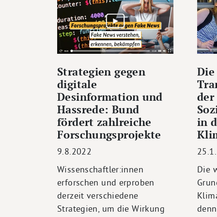
Strategien gegen
Die
digitale
Tra
Desinformation und
der
Hassrede: Bund
Soz
fördert zahlreiche
in 
Forschungsprojekte
Kli
9.8.2022
25.1
Wissenschaftler:innen
Die 
erforschen und erproben
Grun
derzeit verschiedene
Klim
Strategien, um die Wirkung
denn