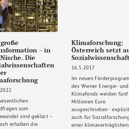
 große
Klimaforschung:
nsformation – in
Österreich setzt a
 Nische. Die
Sozialwissenschaf
ialwissenschaften
16.5.2017
der
Im neuen Förderprogra
maforschung
des Wiener Energie- und
.2022
Klimafonds werden fünf
wesentlichen
Millionen Euro
dfragen zum
ausgeschrieben - explizi
awandel sind geklärt –
auch für Sozialforschun
och erhalten die
einer klimaverträglichen