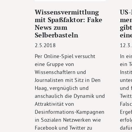
Wissensvermittlung
US-
mit Spaßfaktor: Fake
men
News zum
gib
Selberbasteln
ein
2.5.2018
12.3
Per Online-Spiel versucht
In ei
eine Gruppe von
ein 
Wissenschaftlern und
Insti
Journalisten mit Sitz in Den
unte
Haag, vergnüglich und
und 
anschaulich die Dynamik und
Twitt
Attraktivität von
Fals
Desinformations-Kampagnen
Erge
in Sozialen Netzwerken wie
erfol
Facebook und Twitter zu
dafü