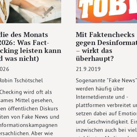
die des Monats
Mit Faktenchecks
2026: Was Fact-
gegen Desinforma
cking leisten kann
– wirkt das
d was nicht)
überhaupt?
2026
21.9.2019
Robin Tschötschel
Sogenannte "Fake News"
werden häufig über
Checking wird oft als
Internetdienste und -
sames Mittel gesehen,
plattformen verbreitet 
en öffentlichen Diskurs
setzen dabei auf Emoti
eiten von Fake News und
und Geschwindigkeit. Ei
nformationskampagnen
inzwischen auch bei vie
ersachlichen. Aber wie