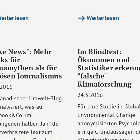
eiterlesen
Weiterlesen
ke News": Mehr
Im Blindtest:
cks für
Ökonomen und
mamythen als für
Statistiker erken
iösen Journalismus
"falsche"
Klimaforschung
.2016
24.5.2016
kanadischer Umwelt-Blog
Für eine Studie in Globa
nalysiert, was auf
Environmental Change
book&Co. im
anonymisierten Psychol
angenen halben Jahr der
einige Grundaussagen d
tverbreitete Text zum