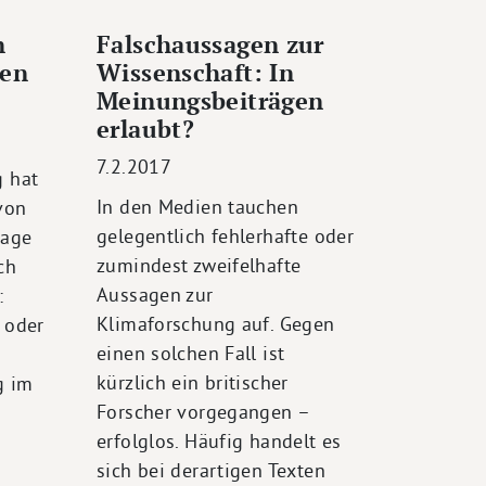
n
Falschaussagen zur
nen
Wissenschaft: In
Meinungsbeiträgen
erlaubt?
7.2.2017
g hat
In den Medien tauchen
von
gelegentlich fehlerhafte oder
rage
zumindest zweifelhafte
ch
Aussagen zur
:
Klimaforschung auf. Gegen
 oder
einen solchen Fall ist
kürzlich ein britischer
g im
Forscher vorgegangen –
erfolglos. Häufig handelt es
sich bei derartigen Texten