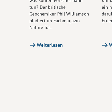
was sollten Forscher dann
Klim
tun? Der britische
ein m
Geochemiker Phil Williamson
darü
plädiert im Fachmagazin
Erde
Nature für…
Weiterlesen
W
Seitennummerierung