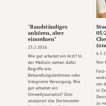
"Randständiges
Stu
anhören, aber
05/
einordnen"
Che
(un
23.2.2016
6.5.
Wie gut arbeitet ein Arzt? In
Von 
der Medizin stehen dafür
Begriffe wie
Fact-
Behandlungsleitlinien oder
wirk
Integrierte Versorgung. Wie
um d
gut arbeitet ein
in Z
Umweltjournalist? Dies
Desi
analysiert das Dortmunder
zu v