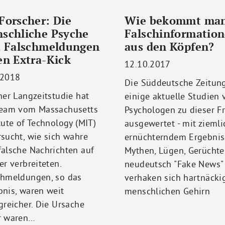
Forscher: Die
Wie bekommt ma
schliche Psyche
Falschinformatio
t Falschmeldungen
aus den Köpfen?
en Extra-Kick
12.10.2017
.2018
Die Süddeutsche Zeitun
ner Langzeitstudie hat
einige aktuelle Studien 
Team vom Massachusetts
Psychologen zu dieser F
tute of Technology (MIT)
ausgewertet - mit ziemli
rsucht, wie sich wahre
ernüchterndem Ergebnis
falsche Nachrichten auf
Mythen, Lügen, Gerüchte
er verbreiteten.
neudeutsch "Fake News"
chmeldungen, so das
verhaken sich hartnäcki
bnis, waren weit
menschlichen Gehirn
greicher. Die Ursache
r waren…