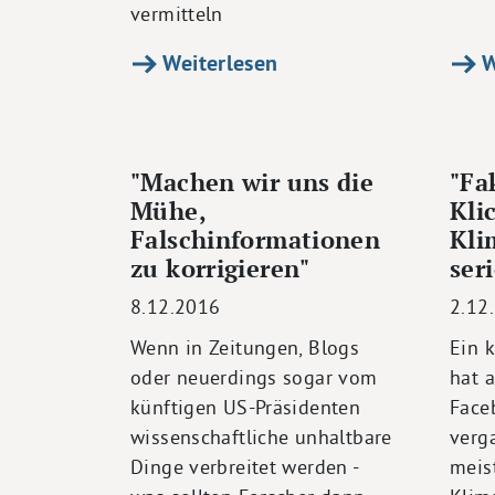
vermitteln
Weiterlesen
W
"Machen wir uns die
"Fa
Mühe,
Kli
Falschinformationen
Kli
zu korrigieren"
ser
8.12.2016
2.12
Wenn in Zeitungen, Blogs
Ein 
oder neuerdings sogar vom
hat a
künftigen US-Präsidenten
Face
wissenschaftliche unhaltbare
verg
Dinge verbreitet werden -
meis