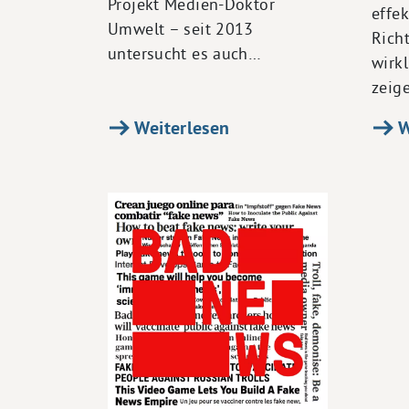
Projekt Medien-Doktor
effek
Umwelt – seit 2013
Rich
untersucht es auch…
wirkl
zeig
Weiterlesen
W