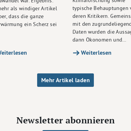
Klimaforschung sowie
awandel war. Ergebnis:
typische Behauptungen 
ehr als windiger Artikel
deren Kritikern. Gemein
ber, dass die ganze
mit den zugrundeliegen
rwärmung ein Scherz sei
Daten wurden die Aussa
dann Ökonomen und…
eiterlesen
Weiterlesen
Mehr Artikel laden
Newsletter abonnieren