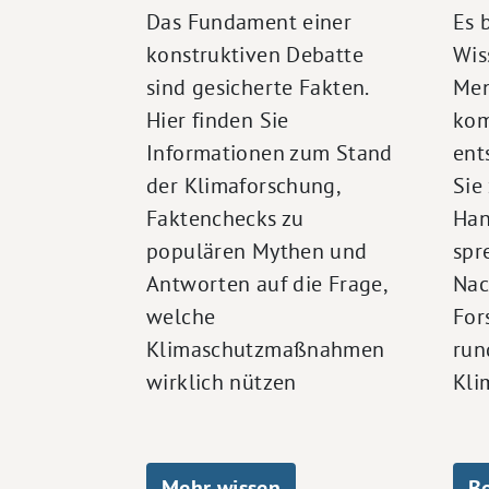
Das Fundament einer
Es 
konstruktiven Debatte
Wis
sind gesicherte Fakten.
Men
Hier finden Sie
kom
Informationen zum Stand
ent
der Klimaforschung,
Sie
Faktenchecks zu
Han
populären Mythen und
spr
Antworten auf die Frage,
Nac
welche
For
Klimaschutzmaßnahmen
run
wirklich nützen
Kli
Mehr wissen
B