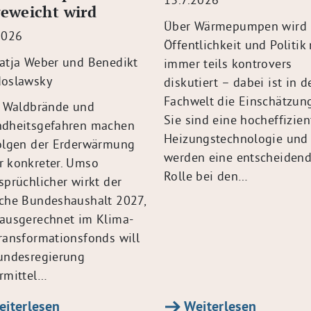
eweicht wird
Über Wärmepumpen wird 
2026
Öffentlichkeit und Politik
atja Weber und Benedikt
immer teils kontrovers
oslawsky
diskutiert – dabei ist in d
Fachwelt die Einschätzung
, Waldbrände und
Sie sind eine hocheffizien
dheitsgefahren machen
Heizungstechnologie und
olgen der Erderwärmung
werden eine entscheiden
 konkreter. Umso
Rolle bei den…
sprüchlicher wirkt der
che Bundeshaushalt 2027,
ausgerechnet im Klima-
ransformationsfonds will
undesregierung
rmittel…
iterlesen
Weiterlesen