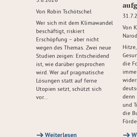
aufg
Von Robin Tschötschel
31.7.
Wer sich mit dem Klimawandel
Von K
beschäftigt, riskiert
Narod
Erschöpfung – aber nicht
Hitze
wegen des Themas. Zwei neue
Gesun
Studien zeigen: Entscheidend
die F
ist, wie darüber gesprochen
immer
wird. Wer auf pragmatische
wider
Lösungen statt auf ferne
deuts
Utopien setzt, schützt sich
denn 
vor…
und T
die B
Förde
Weiterlesen
We