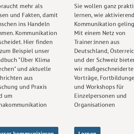
braucht mehr als
Sie wollen ganz prakt
sen und Fakten, damit
lernen, wie aktivieren
schen ins Handeln
Kommunikation geling
men. Kommunikation
Mit einem Netz von
scheidet. Hier finden
Trainer:innen aus
 zum Beispiel unser
Deutschland, Österrei
dbuch "Über Klima
und der Schweiz biete
echen" und aktuelle
wir maßgeschneiderte
hrichten aus
Vorträge, Fortbildung
schung und Praxis
und Workshops für
d um
Einzelpersonen und
makommunikation
Organisationen
esser kommunizieren
Lernen